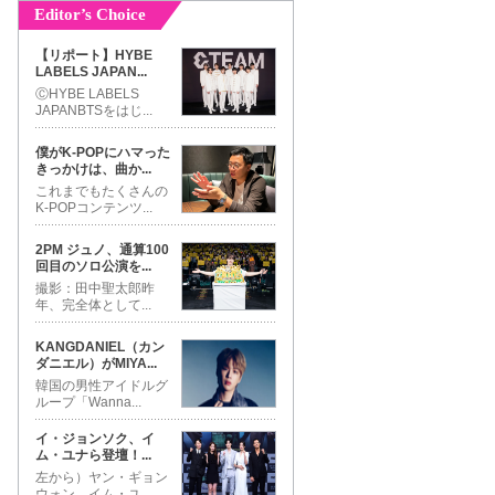
Editor’s Choice
【リポート】HYBE
LABELS JAPAN
...
ⒸHYBE LABELS
JAPANBTSをはじ
...
僕がK-POPにハマった
きっかけは、曲か
...
これまでもたくさんの
K-POPコンテンツ
...
2PM ジュノ、通算100
回目のソロ公演を
...
撮影：田中聖太郎昨
年、完全体として
...
KANGDANIEL（カン
ダニエル）がMIYA
...
韓国の男性アイドルグ
ループ「Wanna
...
イ・ジョンソク、イ
ム・ユナら登壇！
...
左から）ヤン・ギョン
ウォン、イム・ユ
...