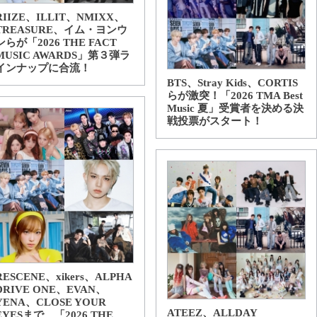
RIIZE、ILLIT、NMIXX、
TREASURE、イム・ヨンウ
ンらが「2026 THE FACT
MUSIC AWARDS」第３弾ラ
インナップに合流！
BTS、Stray Kids、CORTIS
らが激突！「2026 TMA Best
Music 夏」受賞者を決める決
戦投票がスタート！
RESCENE、xikers、ALPHA
DRIVE ONE、EVAN、
YENA、CLOSE YOUR
ATEEZ、ALLDAY
EYESまで…「2026 THE