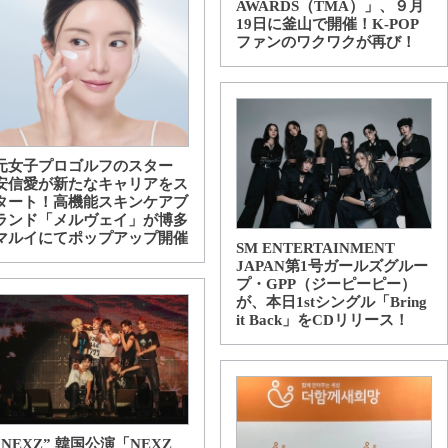
AWARDS（TMA）」、９月
19日に釜山で開催！K-POP
ファンのワクワクが再び！
元女子プロゴルフのスター
安信愛が新たなキャリアをス
タート！高機能スキンケアブ
ランド「メルヴェイ」が博多
マルイにてポップアップ開催
SM ENTERTAINMENT
JAPAN第1号ガールズグルー
プ・GPP（ジーピーピー）
が、本日1stシングル「Bring
it Back」をCDリリース！
“NEXZ” 韓国公演「NEXZ