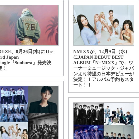
RIIZE、8月26日(水)にThe
NMIXXが、12月9日（水）
3rd Japan
にJAPAN DEBUT BEST
Single『Sunburst』発売決
ALBUM『N=MIXX』で、ワ
定！
ーナーミュージック・ジャパ
ンより待望の日本デビューが
決定！！アルバム予約もスタ
ート！！