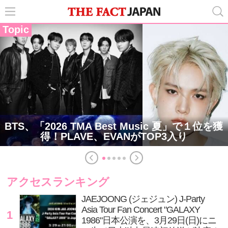
Topic
BTS、「2026 TMA Best Music 夏」で１位を獲
得！PLAVE、EVANがTOP3入り
アクセスランキング
JAEJOONG (ジェジュン) J-Party
Asia Tour Fan Concert "GALAXY
1
1986"日本公演を、3月29日(日)にニ