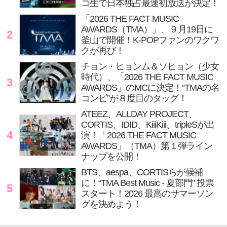
コ生で日本独占最速初放送が決定！
「2026 THE FACT MUSIC
AWARDS（TMA）」、９月19日に
2
釜山で開催！K-POPファンのワクワ
クが再び！
チョン・ヒョンム＆ソヒョン（少女
時代）、「2026 THE FACT MUSIC
3
AWARDS」のMCに決定！“TMAの名
コンビ”が８度目のタッグ！
ATEEZ、ALLDAY PROJECT、
CORTIS、IDID、KiiiKiii、tripleSが出
4
演！「2026 THE FACT MUSIC
AWARDS」（TMA）第１弾ライン
ナップを公開！
BTS、aespa、CORTISらが候補
に！“TMA Best Music - 夏部門” 投票
5
スタート！2026 最高のサマーソン
グを決めよう！