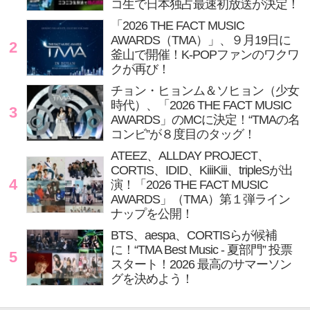
コ生で日本独占最速初放送が決定！
「2026 THE FACT MUSIC
AWARDS（TMA）」、９月19日に
2
釜山で開催！K-POPファンのワクワ
クが再び！
チョン・ヒョンム＆ソヒョン（少女
時代）、「2026 THE FACT MUSIC
3
AWARDS」のMCに決定！“TMAの名
コンビ”が８度目のタッグ！
ATEEZ、ALLDAY PROJECT、
CORTIS、IDID、KiiiKiii、tripleSが出
4
演！「2026 THE FACT MUSIC
AWARDS」（TMA）第１弾ライン
ナップを公開！
BTS、aespa、CORTISらが候補
に！“TMA Best Music - 夏部門” 投票
5
スタート！2026 最高のサマーソン
グを決めよう！