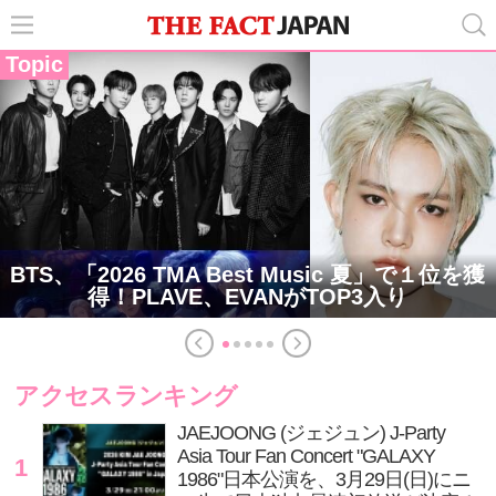
Topic
BTS、「2026 TMA Best Music 夏」で１位を獲
得！PLAVE、EVANがTOP3入り
アクセスランキング
JAEJOONG (ジェジュン) J-Party
Asia Tour Fan Concert "GALAXY
1
1986"日本公演を、3月29日(日)にニ