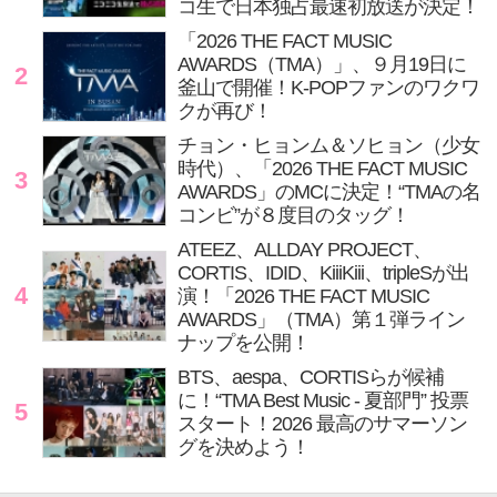
コ生で日本独占最速初放送が決定！
「2026 THE FACT MUSIC
AWARDS（TMA）」、９月19日に
2
釜山で開催！K-POPファンのワクワ
クが再び！
チョン・ヒョンム＆ソヒョン（少女
時代）、「2026 THE FACT MUSIC
3
AWARDS」のMCに決定！“TMAの名
コンビ”が８度目のタッグ！
ATEEZ、ALLDAY PROJECT、
CORTIS、IDID、KiiiKiii、tripleSが出
4
演！「2026 THE FACT MUSIC
AWARDS」（TMA）第１弾ライン
ナップを公開！
BTS、aespa、CORTISらが候補
に！“TMA Best Music - 夏部門” 投票
5
スタート！2026 最高のサマーソン
グを決めよう！