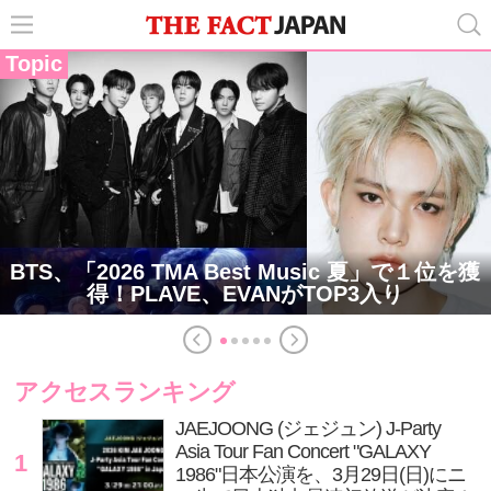
Topic
BTS、「2026 TMA Best Music 夏」で１位を獲
得！PLAVE、EVANがTOP3入り
アクセスランキング
JAEJOONG (ジェジュン) J-Party
Asia Tour Fan Concert "GALAXY
1
1986"日本公演を、3月29日(日)にニ