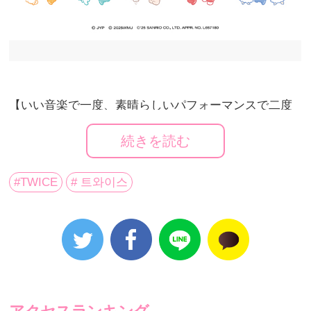
【いい音楽で一度、素晴らしいパフォーマンスで二度
魅了させる】と言う意味を持つ、Asia No.1最強ガール
続きを読む
ズグループ
TWICE
の公式キャラクターとして親しまれ
ているTWICE LOVELYSとサンリオキャラクターズの
コラボデザインが公開となった！サンリオキャラクタ
#TWICE
# 트와이스
ーズの中からTWICEメンバー自身がセレクトしたキャ
ラクターとそれぞれコラボレーションをしている。
コラボレーションしたデザインのオフィシャルグッズ
は公開となり、TWICEファンクラブの8周年を記念した