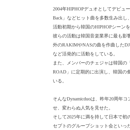
2004年HIPHOPデュオとしてデビューしたD
Back」などヒット曲を多数生み出
活動初期から韓国のHIPHOPシー
彼らの活動は韓国音楽業界に最も影響力が
外のRAKIMやNASの曲を作曲したD
など活発的に活動をしている。
また、メンバーのチェジャは韓国の「孤
ROAD」に定期的に出演し、韓国の
いる。
そんなDynamicduoは、昨年2
せ、変わらぬ人気を見せた。
そして2025年に満を持して日本で初
セプトのグループショット会といっ