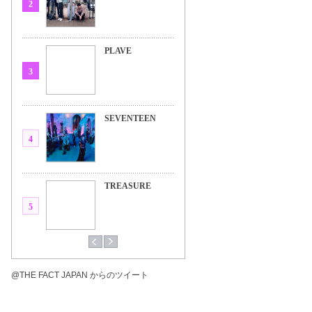
2
PLAVE
3
SEVENTEEN
4
TREASURE
5
@THE FACT JAPAN からのツイート