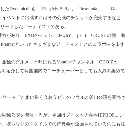
ynamicduoは「Ring My Bell」、「Insomnia」、「Go
し、イベントに出演すればその公演のチケットが完売するなど、
ンをリードしたアーティストである。
あり、EXOのチェン、BewhY、 pH-1、CRUSHの他、海
J Premierといったさまざまなアーティストとのコラボ曲を出す
独のグルメ」と呼ばれるYoutubeチャンネル「CHOIZA
食を紹介して韓国国内でユーチューバーとしても人気を集めて
0周年コンサート『たまに長く会おうぜ』のソウルと釜山公演を完売さ
の単独公演を開催するが、今回はグータッチ会やHIPHOPコン
た、彼らなりのスタイルでの特典会が企画されているのにも注