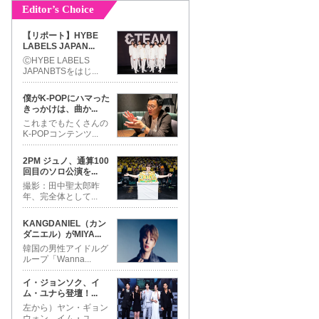
Editor’s Choice
【リポート】HYBE
LABELS JAPAN
...
ⒸHYBE LABELS
JAPANBTSをはじ
...
僕がK-POPにハマった
きっかけは、曲か
...
これまでもたくさんの
K-POPコンテンツ
...
2PM ジュノ、通算100
回目のソロ公演を
...
撮影：田中聖太郎昨
年、完全体として
...
KANGDANIEL（カン
ダニエル）がMIYA
...
韓国の男性アイドルグ
ループ「Wanna
...
イ・ジョンソク、イ
ム・ユナら登壇！
...
左から）ヤン・ギョン
ウォン、イム・ユ
...