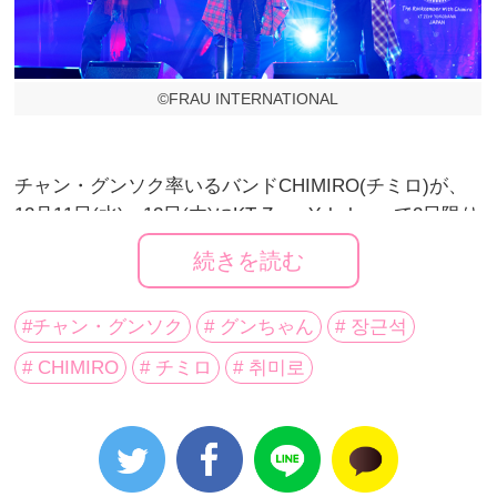
©︎FRAU INTERNATIONAL
チャン・グンソク率いるバンドCHIMIRO(チミロ)が、
12月11日(水)、12日(木)にKT Zepp Yokohamaで2日限り
のスペシャルライブ『The Rockcember with Chimiro』
続きを読む
を開催し、集まったファンたちと一足早いクリスマス
パーティーを楽しんだ。
#チャン・グンソク
# グンちゃん
# 장근석
# CHIMIRO
# チミロ
# 취미로
クリスマスを彷彿とさせるイントロからサイレンの音
が鳴り響きバンドメンバーが登場。１曲目『80’s』の
イントロと共にチャン・グンソクがステージに登場し