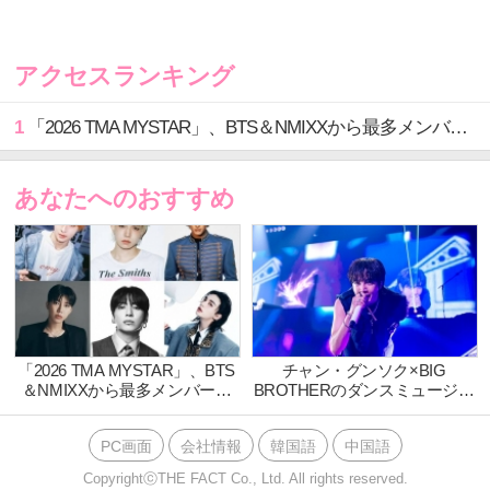
ステージの幕が開けた。CHIMIROとしては約半年ぶり
の日本でのライブとなったが、元気な姿で戻って来ら
れてこうしてステージに立ち、信頼できる仲間たちと
アクセスランキング
音楽を奏でることができることがとても嬉しいと正直
な気持ちを話し、いつも応援して待っててくれるファ
1
「2026 TMA MYSTAR」、BTS＆NMIXXから最多メンバーが決戦進出…記念すべき初受賞の行方は？
ンたちへ感謝を伝える場面もあった。
あなたへのおすすめ
「2026 TMA MYSTAR」、BTS
チャン・グンソク×BIG
＆NMIXXから最多メンバーが
BROTHERのダンスミュージッ
決戦進出…記念すべき初受賞の
クユニット「TEAM H」10月16
行方は？
日(木)の追加公演をニコニコ生
PC画面
会社情報
韓国語
中国語
放送で独占生中継決定！
HELLOWEEN PARTYで熱狂の
CopyrightⓒTHE FACT Co., Ltd. All rights reserved.
一夜をお届け！