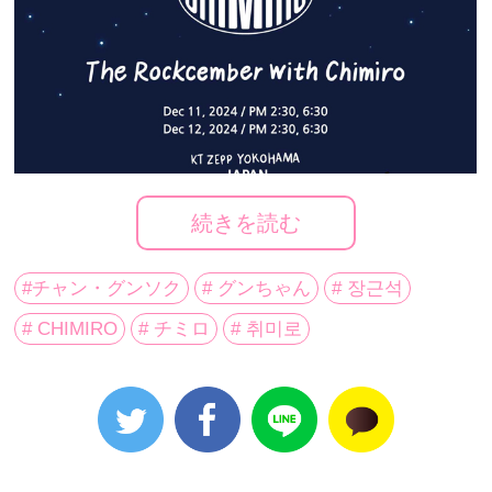
続きを読む
#チャン・グンソク
# グンちゃん
# 장근석
# CHIMIRO
# チミロ
# 취미로