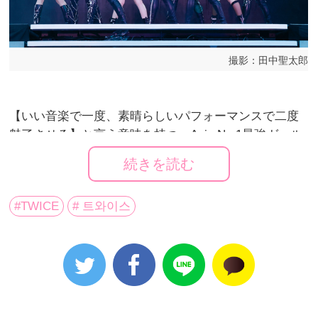
撮影：田中聖太郎
【いい音楽で一度、素晴らしいパフォーマンスで二度
魅了させる】と言う意味を持つ、Asia No.1最強ガール
ズグループ
TWICE
がTWICE 5TH WORLD TOUR
続きを読む
‘READY TO BE’ in JAPAN SPECIAL 味の素スタジアム
の追加公演を発表した。
#TWICE
# 트와이스
「TWICE 5TH WORLD TOUR ‘READY TO BE’ in
JAPAN」 は2023年5月に大阪・ヤンマースタジアム長
居（5月13日、14日）、東京・味の素スタジアム（5月
20日、21日）にて計4日間開催、同年12月には追加公演