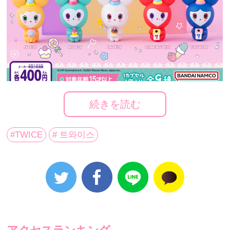
続きを読む
#TWICE
# 트와이스
【いい音楽で一度、素晴らしいパフォーマンスで二度
魅了させる】と言う意味を持つ、Asia No.1最強ガール
ズグループ
TWICE
の公式キャラクターとして親しまれ
ているラブリーのカプセルトイ第４弾となるガシャポ
ン®️（発売元：株式会社バンダイ）が⼤⼈気シリーズ
「まちぼうけ」で登場となる。