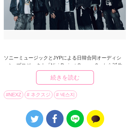
ソニーミュージックとJYPによる日韓合同オーディシ
ョン･プロジェクト「Nizi Project Season 2」から誕生
したグローバル･ボーイズグループ “
NEXZ
(読み：ネク
続きを読む
スジ)”。
#NEXZ
# ネクスジ
# 넥스지
デビュー前にも関わらず、日常の水分補給飲料 “アクエ
リアス” との大型プロジェクトを発表し、新人アーティ
ストらしからぬビッグニュースで世間を驚かせたのも
記憶に新しい。