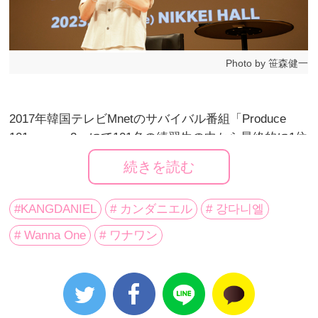
Photo by 笹森健一
2017年韓国テレビMnetのサバイバル番組「Produce
101 season2」にて101名の練習生の中から最終的に1位
を獲得しグループの人気メンバーとして活躍。2019年
続きを読む
に韓国でソロ・デビュー後、数多くのアワードで受賞
を果たし、KANGDANIEL（カンダニエル）。
#KANGDANIEL
# カンダニエル
# 강다니엘
先日「SUMMER SONIC 2023」への初出演を果たした
# Wanna One
# ワナワン
KANGDANIELが、日本で初めてとなるファンクラブイ
ベント「KANGDANIEL TALK EVENT in JAPAN ～
DANITY JAPAN 1st ANNIVERSARY～」を8月22日に日
経ホールにて開催した。