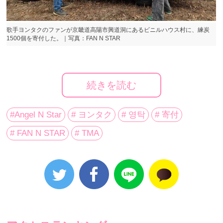
歌手ヨンタクのファンが京畿道高陽市興道洞にあるビニルハウス村に、練炭
1500個を寄付した。｜写真：FAN N STAR
歌手ヨンタクのファンが助けが必要な村に連絡を寄付
続きを読む
した。
#Angel N Star
# ヨンタク
# 영탁
# 寄付
２月16日、京畿道高陽市の興道洞にあるビニルハウス
村では、ヨンタクのファン（以下、ヨンタクAngel）が
# FAN N STAR
# TMA
練炭1500個の寄付式が行われた。
今回の寄付は、FAN N STAR（読み：ペンエンスター）
で毎月寄付プロジェクトを実施しているAngel N Starに
て、１月のプロジェクトとして練炭の寄付が行われ、
ヨンタクのファンからたくさんのサポートが寄せられ
てことで実現された。