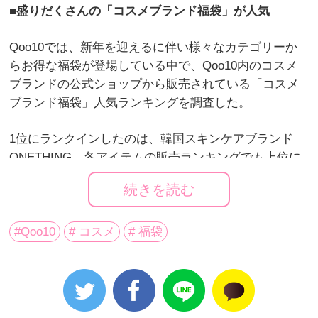
■盛りだくさんの「コスメブランド福袋」が人気
Qoo10では、新年を迎えるに伴い様々なカテゴリーか
らお得な福袋が登場している中で、Qoo10内のコスメ
ブランドの公式ショップから販売されている「コスメ
ブランド福袋」人気ランキングを調査した。
1位にランクインしたのは、韓国スキンケアブランド
ONETHING。各アイテムの販売ランキングでも上位に
入る人気の化粧水がセットに入るなど、Qoo10公式シ
続きを読む
ョップオープン以来初の福袋に注目が集まった。2位は
CLIOの福袋がランクイン。クラブクリオのさまざまな
ブランドから肌タイプなどに合わせて細かく選べ、好
#Qoo10
# コスメ
# 福袋
みにあったアイテムが手に入る。3位にランクインした
のは、シカコスメで話題となったVTコスメティックス
の福袋。定番のフェイスクリームと現品サイズの化粧
水など6アイテム入ったお得な内容だ。