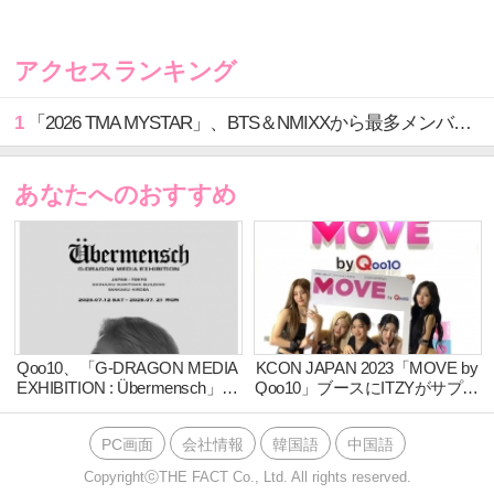
お手ごろな価格で多数のアイテムがまとめて入る福袋
の中でも、韓国コスメブランドが1位から5位までを占
アクセスランキング
める結果となった。
1
「2026 TMA MYSTAR」、BTS＆NMIXXから最多メンバーが決戦進出…記念すべき初受賞の行方は？
あなたへのおすすめ
■Qoo10「コスメブランド福袋」販売ランキング
Qoo10、「G-DRAGON MEDIA
KCON JAPAN 2023「MOVE by
EXHIBITION : Übermensch」の
Qoo10」ブースにITZYがサプラ
チケットを独占販売！～G-
イズで登場！
DRAGON初の体験型展示会開
PC画面
会社情報
韓国語
中国語
催～
CopyrightⓒTHE FACT Co., Ltd. All rights reserved.