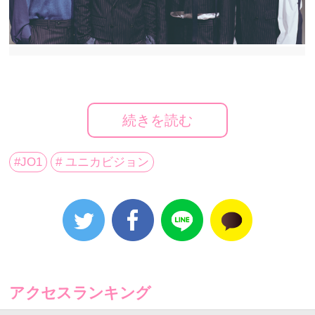
JO1をユニカビジョンで大特集！
12月13日(月)～12月19日(日)の期間放映！
続きを読む
東京新宿にあるユニカビル(所在地：新宿区新宿3-23-7)
#JO1
# ユニカビジョン
壁面の屋外広告メディア「ユニカビジョン」にて、
JO1
の特集番組が12月13日(月)～12月19日(日)まで放映
される。
2019年放映開始のオーディション番組『PRODUCE
101 JAPAN』の合格者11人で結成されたボーイズグル
アクセスランキング
ープ。