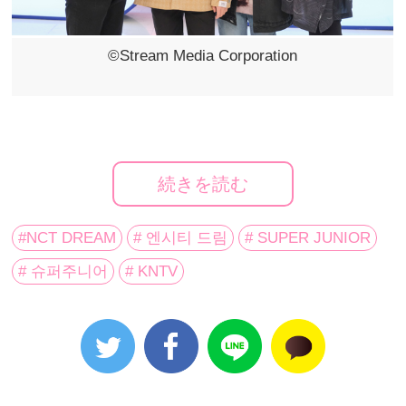
©Stream Media Corporation
KNTVではオリジナルバラエティ『SUPER JUNIORの
アイドルVSアイドル』を日本初放送中。
続きを読む
4月22日からはいよいよ
NCT DREAM
がゲスト出演！
放送に先駆けて収録現場リポートをお届けします。
#NCT DREAM
# 엔시티 드림
# SUPER JUNIOR
＜4/22放送 Brain-知力編＞
# 슈퍼주니어
# KNTV
SUPER JUNIORのイトゥク＆イェソンがMCを務める
KNTVオリジナルバラエティ番組『SUPER
JUNIORのアイドルVSアイドル』。4月22日から放送さ
れる第37回～40回には、MCと同じ事務所の後輩でもあ
るNCT DREAMのジェミン、ジェノ、ロンジュン、チ