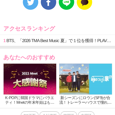
ドンウク、キム・ユジョン、ペ・ドゥナなど今シーズ
ンも豪華俳優陣が招待客として登場！広さも機能性も
アップグレードした新しいトレーラーハウスで、全国
各地を背景に招待客と心温まるひと晩を過ごす彼らの
アクセスランキング
旅をお見逃しなく！
1
BTS、「2026 TMA Best Music 夏」で１位を獲得！PLAVE、EVANがTOP3入り
【CS放送 『Mnet』 放送情報 / 動画配信サービス
あなたへのおすすめ
『Mnet Smart』 配信情報】
「車輪のついた家 ２」
2021年6月23日(水)20:00～ 放送スタート！毎週
(水)20:00～ オンエア！
出演：ソン・ドンイル、 キム・ヒウォン、 イム・シワ
ンほか
K-POPに韓国ドラマにバラエ
新シーズンにロウン(SF9)が合
ティ！Mnetの年末年始はもち
流！トレーラーハウスで憧れの
2021年 tvN / 全3回以上 / 各105分(予定) / 字幕放送 /
ろん韓流づくし！2022 Mnet 大
旅に出る大人気リアリティ第4
HD / 日本初放送
感謝祭 12月28日～1月3日は年
弾！「車輪のついた家 ４」12