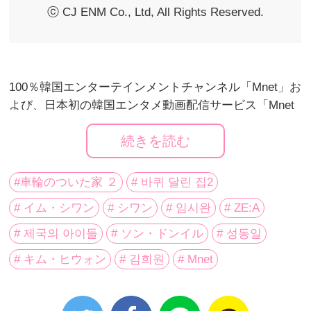
ⓒ CJ ENM Co., Ltd, All Rights Reserved.
100％韓国エンターテインメントチャンネル「Mnet」お
よび、日本初の韓国エンタメ動画配信サービス「Mnet
Smart」を運営するCJ ENM Japanは、 人気バラエティ
続きを読む
番組の第２弾「車輪のついた家 ２」を日本初放送する
ことを決定した。
#車輪のついた家 ２
# 바퀴 달린 집2
# イム・シワン
# シワン
# 임시완
# ZE:A
【番組概要】トレーラーハウスに乗って自然豊かな場
所に滞在し、大切な人を招待して1日を過ごす人気リア
# 제국의 아이들
# ソン・ドンイル
# 성동일
リティ番組の第2弾！ソン・ドンイル、 キム・ヒウォ
# キム・ヒウォン
# 김희원
# Mnet
ンの元祖メンバーに加えて、新たにイム・シワンが合
流。シーズン１に続き出演する2人とイム・シワンのケ
ミストリーに注目！さらに、コン・ヒョジン、キム・