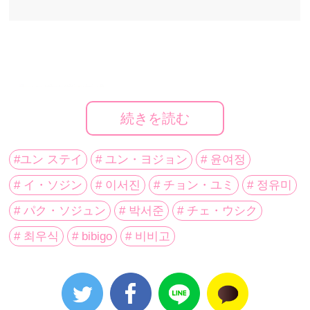
続きを読む
#ユン ステイ
# ユン・ヨジョン
# 윤여정
# イ・ソジン
# 이서진
# チョン・ユミ
# 정유미
# パク・ソジュン
# 박서준
# チェ・ウシク
# 최우식
# bibigo
# 비비고
ⓒ CJ ENM Co., Ltd, All Rights Reserved.