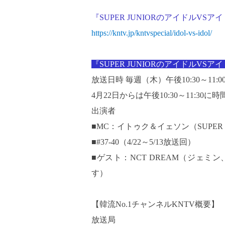
『SUPER JUNIORのアイドルVS
https://kntv.jp/kntvspecial/idol-vs-idol/
『SUPER JUNIORのアイドルVSア
放送日時 毎週（木）午後10:30～11
4月22日からは午後10:30～11:30に
出演者
■MC：イトゥク＆イェソン（SUPER J
■#37-40（4/22～5/13放送回）
■ゲスト：NCT DREAM（ジェ
す）
【韓流No.1チャンネルKNTV概要】
放送局