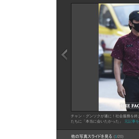
チャン・グンソクが遂に！社会服務を終
たちに「本当に会いたかった」
元記事
(
1
/20)