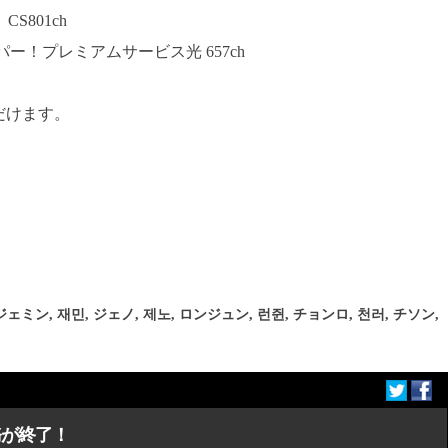
S801ch
ー！プレミアムサービス光 657ch
だけます。
ジェミン
,
재민
,
ジェノ
,
제노
,
ロンジュン
,
런쥔
,
チョンロ
,
천러
,
チソン
,
務が終了！