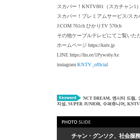
スカパー！KNTV801（スカチャン1） C
スカパー！プレミアムサービス/スカパ
J:COM 761ch ひかりTV 570ch
その他ケーブルテレビにてご覧いた
ホームページ
https://kntv.jp
LINE
https://lin.ee/1Pyws6yAe
instagram
KNTV_official
NCT DREAM
,
엔시티 드림
,
지성
,
SUPER JUNIOR
,
수퍼쥬니어
,
KNTV
チャン・グンソク、社会服