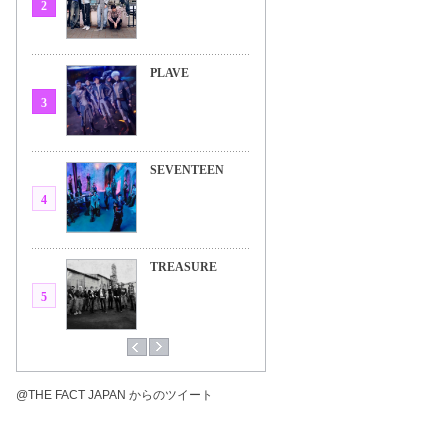
2
PLAVE
3
SEVENTEEN
4
TREASURE
5
@THE FACT JAPAN からのツイート