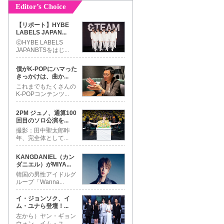
Editor’s Choice
【リポート】HYBE
LABELS JAPAN
...
ⒸHYBE LABELS
JAPANBTSをはじ
...
僕がK-POPにハマった
きっかけは、曲か
...
これまでもたくさんの
K-POPコンテンツ
...
2PM ジュノ、通算100
回目のソロ公演を
...
撮影：田中聖太郎昨
年、完全体として
...
KANGDANIEL（カン
ダニエル）がMIYA
...
韓国の男性アイドルグ
ループ「Wanna
...
イ・ジョンソク、イ
ム・ユナら登壇！
...
左から）ヤン・ギョン
ウォン、イム・ユ
...