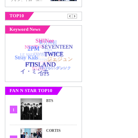
TOP10
Keyword News
FAN N STAR TOP10
BTS
1
CORTIS