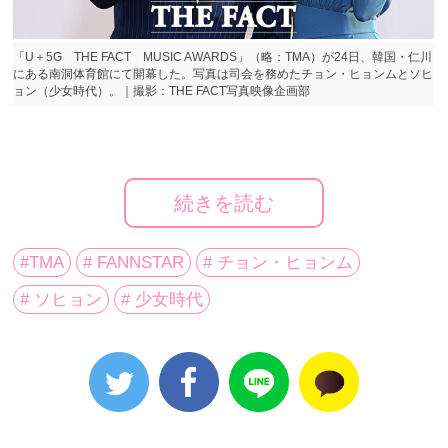
「U＋5G THE FACT MUSIC AWARDS」（略：TMA）が24日、韓国・仁川
にある南洞体育館にて開幕した。写真は司会を務めたチョン・ヒョンムとソヒ
ョン（少女時代）。｜撮影：THE FACT写真映像企画部
韓国メディア《 THE FACT 》（読み：ザ・ファクト）
が主催し、韓国アーティストランキング・FAN N
続きを読む
STAR（読み：ペンエンスタ）が主管する音楽祭「U＋
5G THE FACT MUSIC AWARDS」（略：TMA）が24
#TMA
# FANNSTAR
# チョン・ヒョンム
日、韓国・仁川にある南洞体育館にて行われた。
# ソヒョン
# 少女時代
FAN N STARによるオンラインアワードを今年オフライ
ンにて初開催した「TMA」は、BTS（防弾少年団）を
はじめ、TWICE、Red Velvet、MAMAMOO、iKON、
MONSTA X、Stray Kids、THE BOYZ、CHUNG HA、