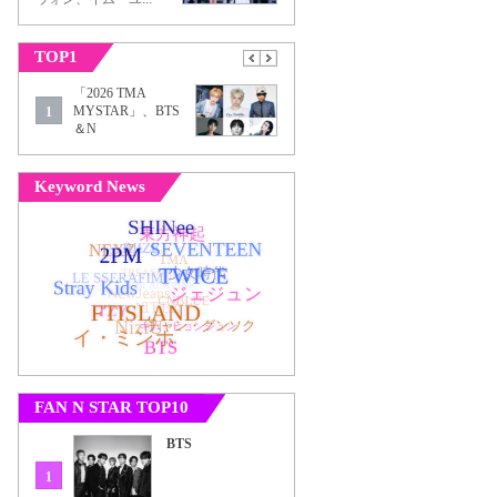
TOP1
「2026 TMA
MYSTAR」、BTS
1
＆N
Keyword News
FAN N STAR TOP10
BTS
1