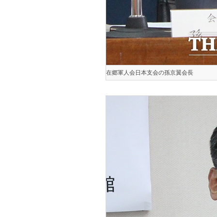
在郷軍人会日本支会の孫京翼会長