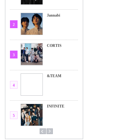
Jannabi
2
CORTIS
3
&TEAM
4
INFINITE
5