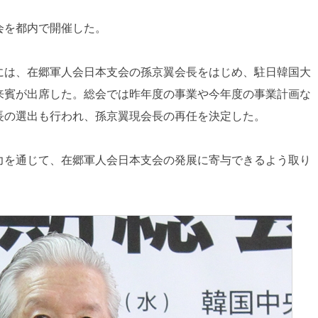
総会を都内で開催した。
には、在郷軍人会日本支会の孫京翼会長をはじめ、駐日韓国大
来賓が出席した。総会では昨年度の事業や今年度の事業計画な
長の選出も行われ、孫京翼現会長の再任を決定した。
力を通じて、在郷軍人会日本支会の発展に寄与できるよう取り