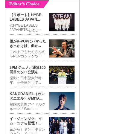
Editor’s Choice
【リポート】HYBE
LABELS JAPAN
...
ⒸHYBE LABELS
JAPANBTSをはじ
...
僕がK-POPにハマった
きっかけは、曲か
...
これまでもたくさんの
K-POPコンテンツ
...
2PM ジュノ、通算100
回目のソロ公演を
...
撮影：田中聖太郎昨
年、完全体として
...
KANGDANIEL（カン
ダニエル）がMIYA
...
韓国の男性アイドルグ
ループ「Wanna
...
イ・ジョンソク、イ
ム・ユナら登壇！
...
左から）ヤン・ギョン
ウォン、イム・ユ
...