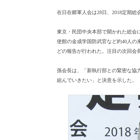
在日在郷軍人会は28日、2018定期
東京・民団中央本部で開かれた総会
使館の金成学国防武官など約40人の
どの報告が行われた。注目の次回会
孫会長は、「新執行部との緊密な協
組んでいきたい」と決意を示した。