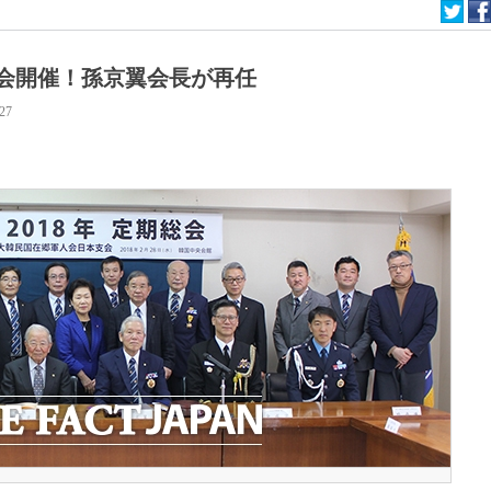
総会開催！孫京翼会長が再任
:27