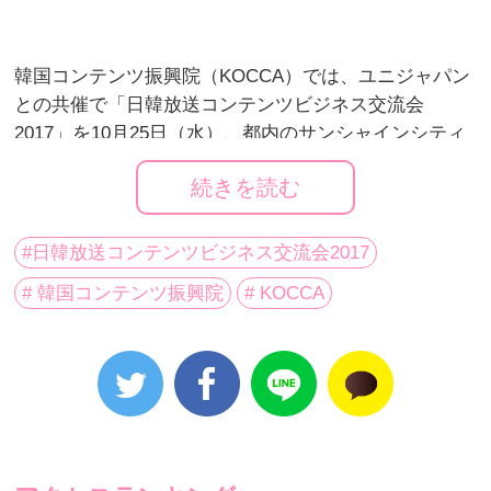
韓国コンテンツ振興院（KOCCA）では、ユニジャパン
との共催で「日韓放送コンテンツビジネス交流会
2017」を10月25日（水）、都内のサンシャインシティ
文化会館ビルにて開催する。
続きを読む
日本で唯一の国際映画製作者連盟公認の国際映画祭で
#日韓放送コンテンツビジネス交流会2017
ある「東京国際映画祭（TIFF）」併設マーケットの
# 韓国コンテンツ振興院
# KOCCA
「TIFFCOM」は、日本最大のコンテンツマーケットで
もあり、今回の行事は連携交流会として韓国共同館ブ
ース内で行われる。
昨年より韓国からの参加社も増え、より良質で豊富な
放送映像コンテンツが見られると期待される。