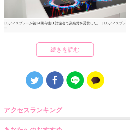
LGディスプレーが第24回有機EL討論会で業績賞を受賞した。｜LGディスプレ
ー
LGディスプレーが海外企業としては初めて、日本の学
会で受賞した。
続きを読む
LGディスプレーは16日、「東京で開かれた第24回有機
EL討論会で、“大型OLEDパネルの開発とTV市場の開拓”
に対する貢献を認められ、業績賞を受賞した」と発表
した。LGディスプレーは、大型OLED TVの生産を可能
にしたWRGB技術を開発し、2013年から世界で初めて
OLEDパネルを量産。大型OLED TVの時代を開けた。
LGディスプレーの関係者は「今回の受賞は、薄型ディ
アクセスランキング
スプレーの本国である日本がLGディスプレーの技術力
を認めたという点で、その意義が大きい」と説明し
た。
あなたへのおすすめ