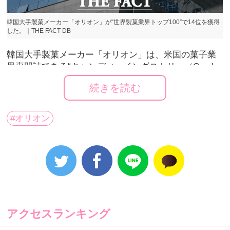
韓国大手製菓メーカー「オリオン」が“世界製菓業界トップ100”で14位を獲得
した。｜THE FACT DB
韓国大手製菓メーカー「オリオン」は、米国の菓子業
界専門誌である“キャンディ・インダストリー（Candy
Industry）”が発表する「製菓業界のグローバルトップ
続きを読む
（Top）100」で14位になったと伝えた。
キャンディ・インダストリーは毎年、世界製菓企業の
#オリオン
前年度売上高を基準に順位を発表する。オリオンは昨
年、2兆3863億ウォンの売上を記録し、米国の大手製菓
メーカー「General Mills」に続き、14位を獲得した。
全体1位は米国のMarsで、昨年の売上高は20兆4000億
ウォンに達する。米国・モンデルレッズ
（Mondelez）、イタリア・フェレロ（Ferrero）、日
本・明治、スイス・ネスレ（Nestle）などがその次に
続いた。韓国企業の中には、ロッテ製菓とクラウン製
アクセスランキング
菓がそれぞれ16位と21位に名前をあげた。